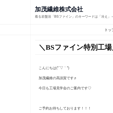
加茂繊維株式会社
着る岩盤浴「BSファイン」のキーワードは「冷え」
トッ
＼BSファイン特別工場
こんにちは(*´▽｀*)
加茂繊維の高須賀です♬
今日も工場見学会のご案内です♡
ご予約お待ちしております！！！