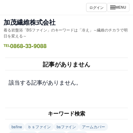
内
ログイン
MENU
容
を
加茂繊維株式会社
ス
着る岩盤浴「BSファイン」のキーワードは「冷え」～繊維のチカラで明
キ
日を変える～
ッ
0868-33-9088
TEL
プ
記事がありません
該当する記事がありません。
キーワード検索
bsfine
ｂｓファイン
bsファイン
アームカバー