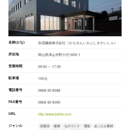
名称(かな)
加茂繊維株式会社（かもせんいかぶしきかいしゃ）
所在地
岡山県津山市野介代1650-1
営業時間
09:00 ～ 17:30
駐車場
100台
電話番号
0868-33-9088
FAX番号
0868-33-9090
URL
http://www.bsfine.com
ジャンル
岩盤浴
健康
ものづくり
通販
あったか素材