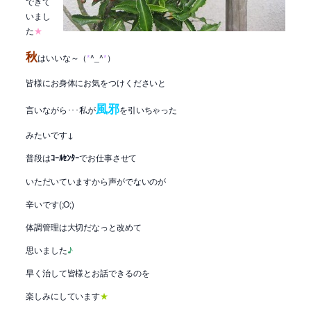
できて
いまし
た
★
秋
はいいな～（
*
^_^
*
）
皆様にお身体にお気をつけくださいと
風邪
言いながら･･･私が
を引いちゃった
みたいです↓
普段は
ｺｰﾙｾﾝﾀｰ
でお仕事させて
いただいていますから声がでないのが
辛いです(;O;)
体調管理は大切だなっと改めて
思いました
♪
早く治して皆様とお話できるのを
楽しみにしています
★