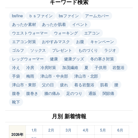
キーワード検索
bsfine
ｂｓファイン
bsファイン
アームカバー
あったか素材
あったか肌着
イベント
ウエストウォーマー
ウォーキング
エアコン
エアコン対策
おやすみマスク
お腹
キャンペーン
ゴルフ
ソックス
プレゼント
ものづくり
ラジオ
レッグウォーマー
健康
健康グッズ
冬の寒さ対策
冷え
冷房
冷房対策
加茂繊維
夏
子供用
岩盤浴
手袋
梅雨
津山市・中央部
津山市・北部
津山市・東部
父の日
疲れ
着る岩盤浴
肌着
腰
腹巻
腹巻き
膝の痛み
足のつり
通販
関節痛
靴下
月別 新着情報
1月
2月
3月
4月
5月
6月
2026年