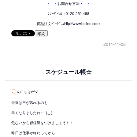
・・・・
お問合せ方法
・・・・
ﾌﾘｰﾀﾞｲﾔﾙ→0120-259-498
商品注文ﾍﾟｰｼﾞ→http://www.bsfine.com/
印刷
2011-11-08
スケジュール帳☆
こ
んにちは(^^♪
最近は日が暮れるのも
早くなりましたね･･･(._.)
危ないから皆様気をつけましょう！！
昨日は仕事が終わってから