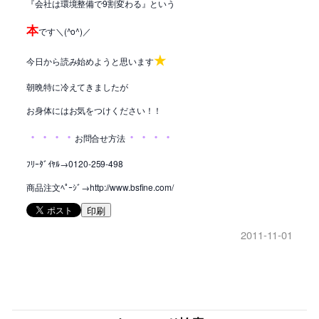
『会社は環境整備で9割変わる』という
本
です＼(^o^)／
★
今日から読み始めようと思います
朝晩特に冷えてきましたが
お身体にはお気をつけください！！
・・・・
・・・・
お問合せ方法
ﾌﾘｰﾀﾞｲﾔﾙ→0120-259-498
商品注文ﾍﾟｰｼﾞ→http://www.bsfine.com/
印刷
2011-11-01