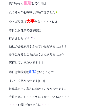
復活
風邪からも
して今日は
たくさんのお客様とお話できました
★
大事
やっぱり体は
だな・・・・(._.)
昨日はお仕事で岐阜県に
行きました（
*
^_^
*
）
他社の会社を見学させていただきました！！
参考になるところがたくさんありました☆
実行していきたいです！！
5℃
昨日は加茂町朝
ということで
すご～く寒かったです(>_<)
岐阜県もその寒さに負けていなかったです↓
今日も寒いし・・・冬に向かっているな・・・
・・・
お問い合わせ方法
・・・