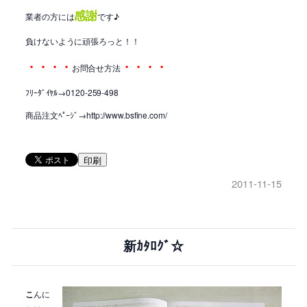
感謝
業者の方には
です♪
負けないように頑張ろっと！！
・・・・
・・・・
お問合せ方法
ﾌﾘｰﾀﾞｲﾔﾙ→0120-259-498
商品注文ﾍﾟｰｼﾞ→http://www.bsfine.com/
印刷
2011-11-15
新ｶﾀﾛｸﾞ☆
こ
んに