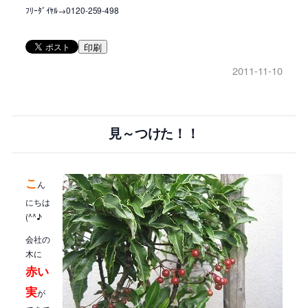
ﾌﾘｰﾀﾞｲﾔﾙ→0120-259-498
印刷
2011-11-10
見～つけた！！
こ
ん
にちは
(^^♪
会社の
木に
赤い
実
が