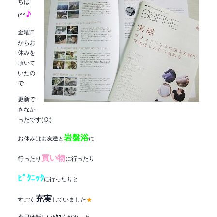
ちは
♪
(^^
金曜日
からお
休みを
頂いて
いたの
で
更新で
きなか
ったです(;O;)
岩盤浴
お休みはお友達と
に
買い物
行ったり
に行ったり
ﾋﾟｸﾆｯｸ
に行ったりと
充実
すごく
していました
★
今日は新しいｶﾀﾛｸﾞがやっと