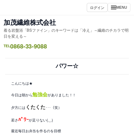
内
ログイン
MENU
容
を
加茂繊維株式会社
ス
着る岩盤浴「BSファイン」のキーワードは「冷え」～繊維のチカラで明
キ
日を変える～
ッ
0868-33-9088
TEL
プ
パワー☆
こんにちは★
勉強会
今日は朝から
がありました！！
くたくた
夕方には
･･･（笑）
ﾊﾟﾜｰ
若さ
が足りない(._.)
最近毎日お弁当を作るのを目標