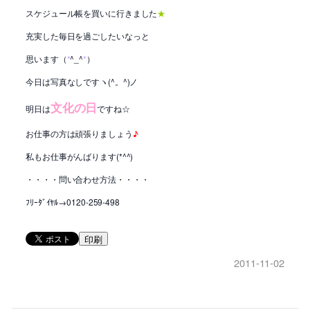
スケジュール帳を買いに行きました
★
充実した毎日を過ごしたいなっと
思います（
*
^_^
*
）
今日は写真なしですヽ(^。^)ノ
文化の日
明日は
ですね☆
お仕事の方は頑張りましょう
♪
私もお仕事がんばります(*^^)
・・・・問い合わせ方法・・・・
ﾌﾘｰﾀﾞｲﾔﾙ→0120-259-498
印刷
2011-11-02