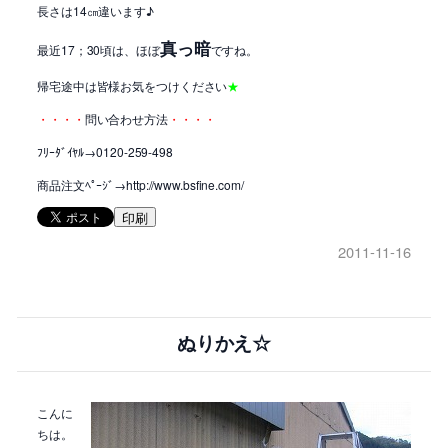
長さは14㎝違います♪
真っ暗
最近17；30頃は、ほぼ
ですね。
帰宅途中は皆様お気をつけください
★
・・・・
問い合わせ方法
・・・・
ﾌﾘｰﾀﾞｲﾔﾙ→0120-259-498
商品注文ﾍﾟｰｼﾞ→http://www.bsfine.com/
印刷
2011-11-16
ぬりかえ☆
こんに
ちは。