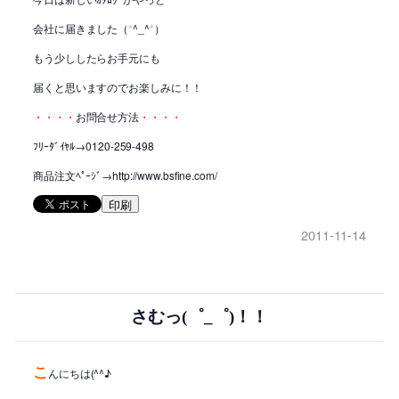
会社に届きました（
*
^_^
*
）
もう少ししたらお手元にも
届くと思いますのでお楽しみに！！
・・・・
お問合せ方法
・・・・
ﾌﾘｰﾀﾞｲﾔﾙ→0120-259-498
商品注文ﾍﾟｰｼﾞ→http://www.bsfine.com/
印刷
2011-11-14
さむっ(゜_゜)！！
こ
んにちは(^^♪