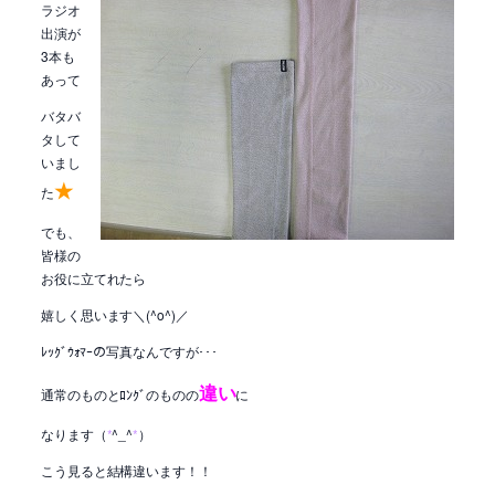
ラジオ
出演が
3本も
あって
バタバ
タして
いまし
★
た
でも、
皆様の
お役に立てれたら
嬉しく思います＼(^o^)／
ﾚｯｸﾞｳｫﾏｰの写真なんですが･･･
違い
通常のものとﾛﾝｸﾞのものの
に
なります（
*
^_^
*
）
こう見ると結構違います！！