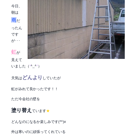
今日、
朝は
雨
だ
ったん
です
が･･･
虹
が
見えて
いました（
*
^_^
*
）
どんより
天気は
していたが
虹がみれて良かったです！！
ただ今会社の壁を
塗り替え
ています
★
どんなのになるか楽しみです(^^)v
外は寒いのに頑張ってくれている