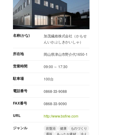
名称(かな)
加茂繊維株式会社（かもせ
んいかぶしきかいしゃ）
所在地
岡山県津山市野介代1650-1
営業時間
09:00 ～ 17:30
駐車場
100台
電話番号
0868-33-9088
FAX番号
0868-33-9090
URL
http://www.bsfine.com
ジャンル
岩盤浴
健康
ものづくり
通販
あったか素材
冷え