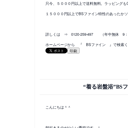
只今、５０００円以上で送料無料。ラッピングも
１５０００円以上でBSファイン特性のあったか
詳しくは ⇒ 0120-259-497 （年中無休 9：
ホームページから 『 BSファイン 』で検索
印刷
“着る岩盤浴”B
こんにちは＾＾
朝起きるのがつらい季節です…！