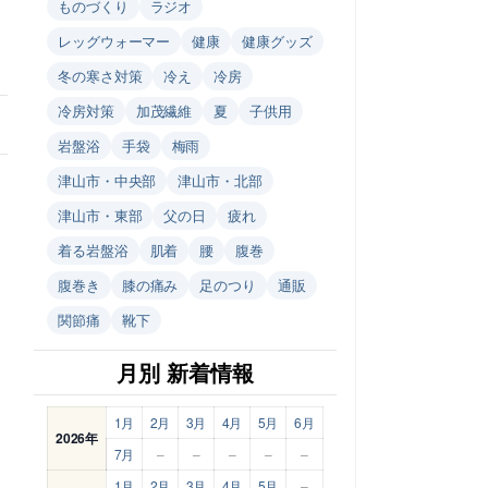
ものづくり
ラジオ
レッグウォーマー
健康
健康グッズ
冬の寒さ対策
冷え
冷房
冷房対策
加茂繊維
夏
子供用
岩盤浴
手袋
梅雨
津山市・中央部
津山市・北部
津山市・東部
父の日
疲れ
着る岩盤浴
肌着
腰
腹巻
腹巻き
膝の痛み
足のつり
通販
関節痛
靴下
月別 新着情報
1月
2月
3月
4月
5月
6月
2026年
7月
–
–
–
–
–
1月
2月
3月
4月
5月
–