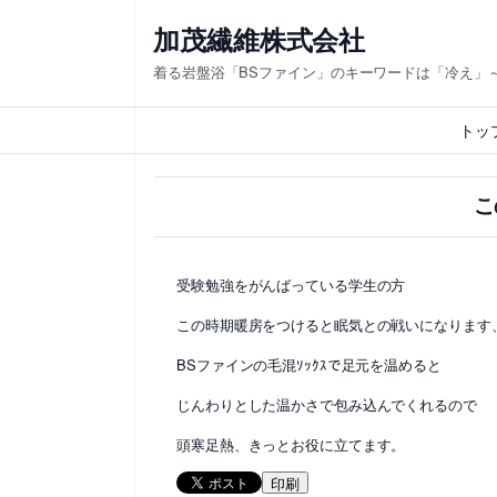
内
加茂繊維株式会社
容
着る岩盤浴「BSファイン」のキーワードは「冷え」
を
ス
トッ
キ
ッ
こ
プ
受験勉強をがんばっている学生の方
この時期暖房をつけると眠気との戦いになります
BSファインの毛混ｿｯｸｽで足元を温めると
じんわりとした温かさで包み込んでくれるので
頭寒足熱、きっとお役に立てます。
印刷