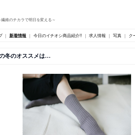
～繊維のチカラで明日を変える～
プ
新着情報
今日のイチオシ商品紹介!!
求人情報
写真
ク
の冬のオススメは…
、