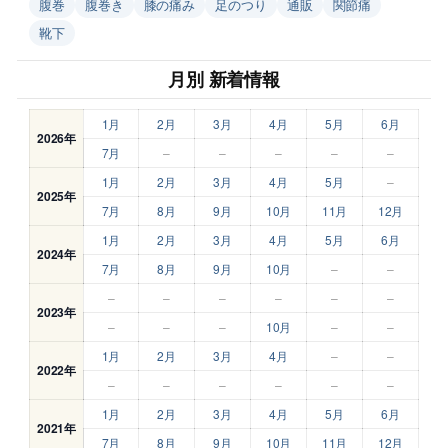
腹巻
腹巻き
膝の痛み
足のつり
通販
関節痛
靴下
月別 新着情報
1月
2月
3月
4月
5月
6月
2026年
7月
–
–
–
–
–
1月
2月
3月
4月
5月
–
2025年
7月
8月
9月
10月
11月
12月
1月
2月
3月
4月
5月
6月
2024年
7月
8月
9月
10月
–
–
–
–
–
–
–
–
2023年
–
–
–
10月
–
–
1月
2月
3月
4月
–
–
2022年
–
–
–
–
–
–
1月
2月
3月
4月
5月
6月
2021年
7月
8月
9月
10月
11月
12月