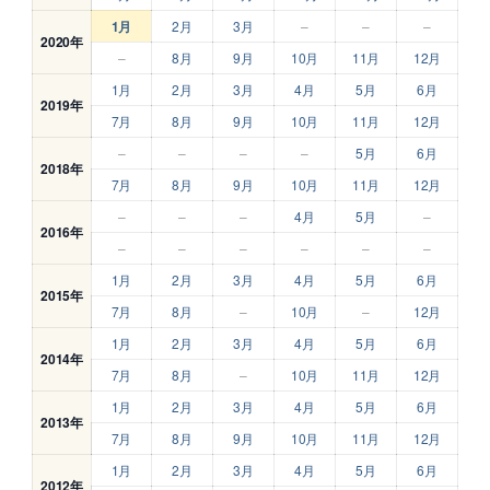
1月
2月
3月
–
–
–
2020年
–
8月
9月
10月
11月
12月
1月
2月
3月
4月
5月
6月
2019年
7月
8月
9月
10月
11月
12月
–
–
–
–
5月
6月
2018年
7月
8月
9月
10月
11月
12月
–
–
–
4月
5月
–
2016年
–
–
–
–
–
–
1月
2月
3月
4月
5月
6月
2015年
7月
8月
–
10月
–
12月
1月
2月
3月
4月
5月
6月
2014年
7月
8月
–
10月
11月
12月
1月
2月
3月
4月
5月
6月
2013年
7月
8月
9月
10月
11月
12月
1月
2月
3月
4月
5月
6月
2012年