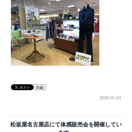
印刷
2020-01-23
松坂屋名古屋店にて体感販売会を開催してい