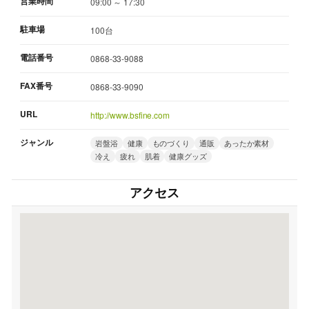
営業時間
09:00 ～ 17:30
駐車場
100台
電話番号
0868-33-9088
FAX番号
0868-33-9090
URL
http://www.bsfine.com
ジャンル
岩盤浴
健康
ものづくり
通販
あったか素材
冷え
疲れ
肌着
健康グッズ
アクセス