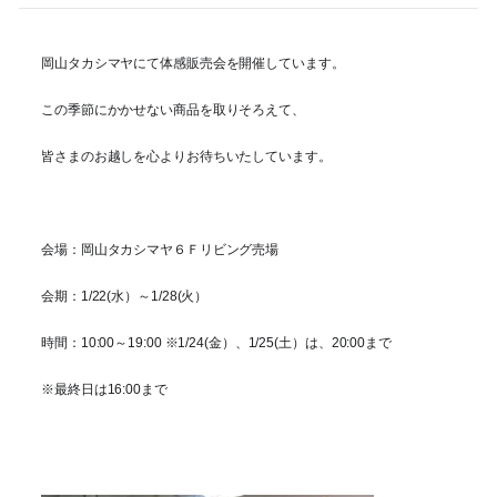
岡山タカシマヤにて体感販売会を開催しています。 
この季節にかかせない商品を取りそろえて、 
皆さまのお越しを心よりお待ちいたしています。 
会場：岡山タカシマヤ６Ｆリビング売場 
会期：1/22(水）～1/28(火） 
時間：10:00～19:00 ※1/24(金）、1/25(土）は、20:00まで 
※最終日は16:00まで