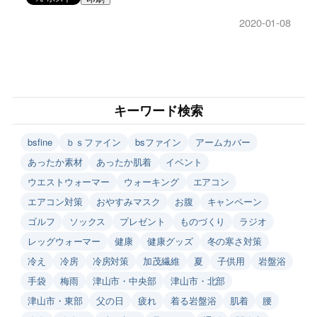
2020-01-08
キーワード検索
bsfine
ｂｓファイン
bsファイン
アームカバー
あったか素材
あったか肌着
イベント
ウエストウォーマー
ウォーキング
エアコン
エアコン対策
おやすみマスク
お腹
キャンペーン
ゴルフ
ソックス
プレゼント
ものづくり
ラジオ
レッグウォーマー
健康
健康グッズ
冬の寒さ対策
冷え
冷房
冷房対策
加茂繊維
夏
子供用
岩盤浴
手袋
梅雨
津山市・中央部
津山市・北部
津山市・東部
父の日
疲れ
着る岩盤浴
肌着
腰