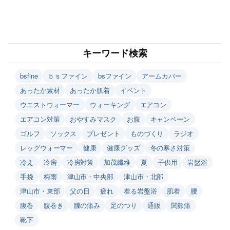
キーワード検索
bsfine
ｂｓファイン
bsファイン
アームカバー
あったか素材
あったか肌着
イベント
ウエストウォーマー
ウォーキング
エアコン
エアコン対策
おやすみマスク
お腹
キャンペーン
ゴルフ
ソックス
プレゼント
ものづくり
ラジオ
レッグウォーマー
健康
健康グッズ
冬の寒さ対策
冷え
冷房
冷房対策
加茂繊維
夏
子供用
岩盤浴
手袋
梅雨
津山市・中央部
津山市・北部
津山市・東部
父の日
疲れ
着る岩盤浴
肌着
腰
腹巻
腹巻き
膝の痛み
足のつり
通販
関節痛
靴下