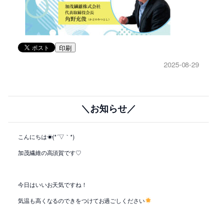
印刷
2025-08-29
＼お知らせ／
こんにちは☀(*´▽｀*)
加茂繊維の高須賀です♡
今日はいいお天気ですね！
気温も高くなるのできをつけてお過ごしください