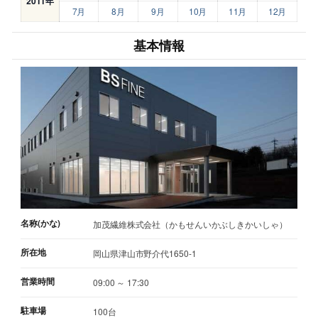
2011年
7月
8月
9月
10月
11月
12月
基本情報
名称(かな)
加茂繊維株式会社（かもせんいかぶしきかいしゃ）
所在地
岡山県津山市野介代1650-1
営業時間
09:00 ～ 17:30
駐車場
100台