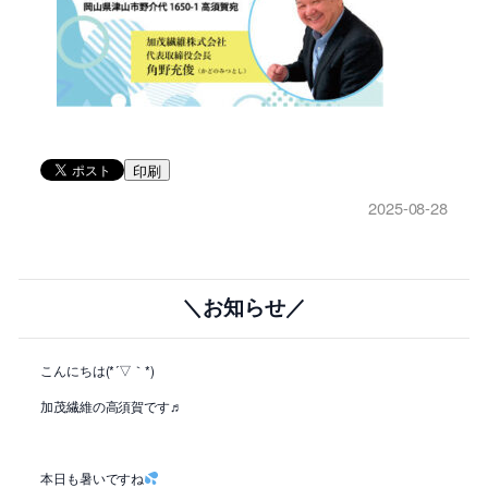
印刷
2025-08-28
＼お知らせ／
こんにちは(*´▽｀*)
加茂繊維の高須賀です♬
本日も暑いですね