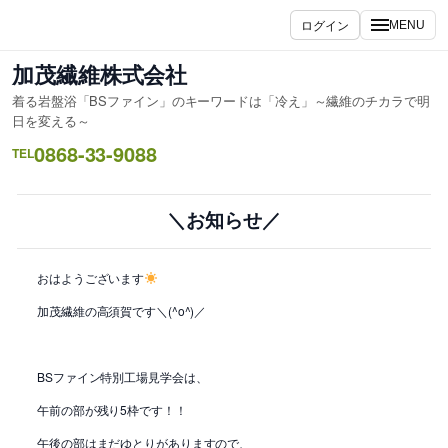
内
ログイン
MENU
容
を
加茂繊維株式会社
ス
着る岩盤浴「BSファイン」のキーワードは「冷え」～繊維のチカラで明
キ
日を変える～
ッ
0868-33-9088
TEL
プ
＼お知らせ／
おはようございます
加茂繊維の高須賀です＼(^o^)／
BSファイン特別工場見学会は、
午前の部が残り5枠です！！
午後の部はまだゆとりがありますので、