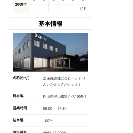
2009年
–
–
–
–
–
12月
基本情報
名称(かな)
加茂繊維株式会社（かもせ
んいかぶしきかいしゃ）
所在地
岡山県津山市野介代1650-1
営業時間
09:00 ～ 17:30
駐車場
100台
電話番号
0868-33-9088