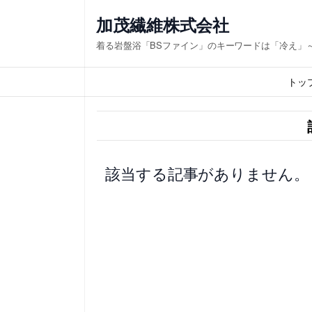
内
加茂繊維株式会社
容
着る岩盤浴「BSファイン」のキーワードは「冷え」
を
ス
トッ
キ
ッ
プ
該当する記事がありません。