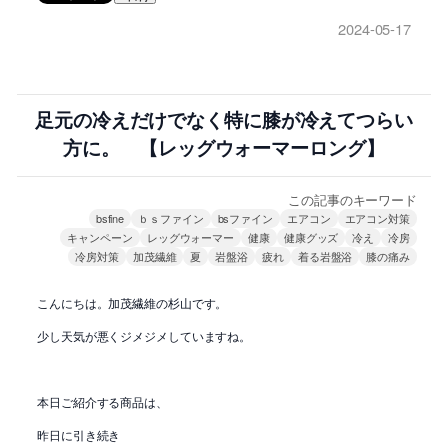
2024-05-17
足元の冷えだけでなく特に膝が冷えてつらい
方に。 【レッグウォーマーロング】
この記事のキーワード
bsfine
ｂｓファイン
bsファイン
エアコン
エアコン対策
キャンペーン
レッグウォーマー
健康
健康グッズ
冷え
冷房
冷房対策
加茂繊維
夏
岩盤浴
疲れ
着る岩盤浴
膝の痛み
こんにちは。加茂繊維の杉山です。
少し天気が悪くジメジメしていますね。
本日ご紹介する商品は、
昨日に引き続き