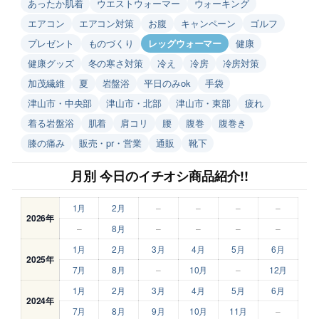
あったか肌着
ウエストウォーマー
ウォーキング
エアコン
エアコン対策
お腹
キャンペーン
ゴルフ
プレゼント
ものづくり
レッグウォーマー
健康
健康グッズ
冬の寒さ対策
冷え
冷房
冷房対策
加茂繊維
夏
岩盤浴
平日のみok
手袋
津山市・中央部
津山市・北部
津山市・東部
疲れ
着る岩盤浴
肌着
肩コリ
腰
腹巻
腹巻き
膝の痛み
販売・pr・営業
通販
靴下
月別 今日のイチオシ商品紹介!!
1月
2月
–
–
–
–
2026年
–
8月
–
–
–
–
1月
2月
3月
4月
5月
6月
2025年
7月
8月
–
10月
–
12月
1月
2月
3月
4月
5月
6月
2024年
7月
8月
9月
10月
11月
–