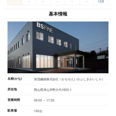
–
–
–
–
–
12月
基本情報
名称(かな)
加茂繊維株式会社（かもせんいかぶしきかいしゃ）
所在地
岡山県津山市野介代1650-1
営業時間
09:00 ～ 17:30
駐車場
100台