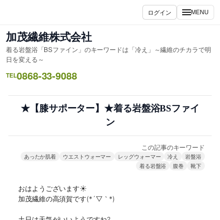
内
ログイン
MENU
容
を
加茂繊維株式会社
ス
着る岩盤浴「BSファイン」のキーワードは「冷え」～繊維のチカラで明
キ
日を変える～
ッ
0868-33-9088
TEL
プ
★【膝サポーター】★着る岩盤浴BSファイ
ン
この記事のキーワード
あったか肌着
ウエストウォーマー
レッグウォーマー
冷え
岩盤浴
着る岩盤浴
腹巻
靴下
おはようございます☀

加茂繊維の高須賀です(*´▽｀*)

土日は天気がいいようですね?
