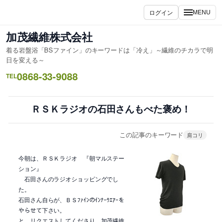
内
ログイン
MENU
容
を
加茂繊維株式会社
ス
着る岩盤浴「BSファイン」のキーワードは「冷え」～繊維のチカラで明
キ
日を変える～
ッ
0868-33-9088
TEL
プ
ＲＳＫラジオの石田さんもべた褒め！
この記事のキーワード
肩コリ
今朝は、ＲＳＫラジオ 『朝マルステー
ション』
石田さんのラジオショッピングでし
た。
石田さん自らが、ＢＳﾌｧｲﾝのｲﾝﾅｰｳｴｱｰを
やらせて下さい。
と、リクエストしてくださり、加茂繊維