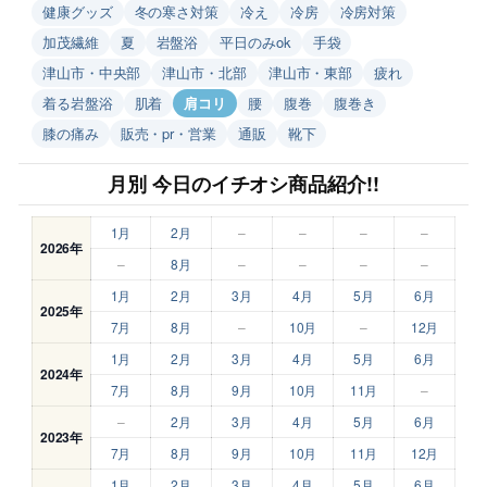
健康グッズ
冬の寒さ対策
冷え
冷房
冷房対策
加茂繊維
夏
岩盤浴
平日のみok
手袋
津山市・中央部
津山市・北部
津山市・東部
疲れ
着る岩盤浴
肌着
肩コリ
腰
腹巻
腹巻き
膝の痛み
販売・pr・営業
通販
靴下
月別 今日のイチオシ商品紹介!!
1月
2月
–
–
–
–
2026年
–
8月
–
–
–
–
1月
2月
3月
4月
5月
6月
2025年
7月
8月
–
10月
–
12月
1月
2月
3月
4月
5月
6月
2024年
7月
8月
9月
10月
11月
–
–
2月
3月
4月
5月
6月
2023年
7月
8月
9月
10月
11月
12月
1月
2月
3月
4月
5月
6月