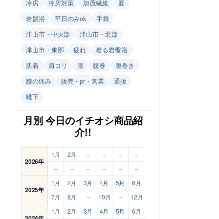
冷房
冷房対策
加茂繊維
夏
岩盤浴
平日のみok
手袋
津山市・中央部
津山市・北部
津山市・東部
疲れ
着る岩盤浴
肌着
肩コリ
腰
腹巻
腹巻き
膝の痛み
販売・pr・営業
通販
靴下
月別 今日のイチオシ商品紹
介!!
1月
2月
–
–
–
–
2026年
–
–
–
–
–
–
1月
2月
3月
4月
5月
6月
2025年
7月
8月
–
10月
–
12月
1月
2月
3月
4月
5月
6月
2024年