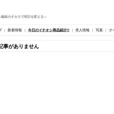
～繊維のチカラで明日を変える～
プ
新着情報
今日のイチオシ商品紹介!!
求人情報
写真
ク
記事がありません