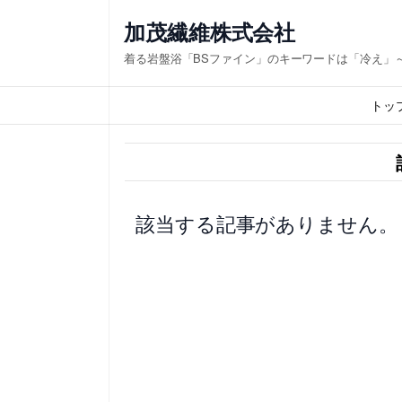
内
加茂繊維株式会社
容
着る岩盤浴「BSファイン」のキーワードは「冷え」
を
ス
トッ
キ
ッ
プ
該当する記事がありません。