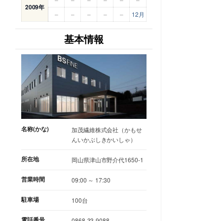
2009年
–
–
–
–
–
12月
基本情報
名称(かな)
加茂繊維株式会社（かもせ
んいかぶしきかいしゃ）
所在地
岡山県津山市野介代1650-1
営業時間
09:00 ～ 17:30
駐車場
100台
電話番号
0868-33-9088