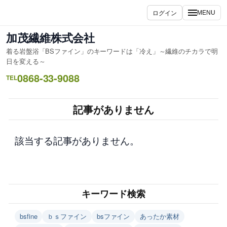
内
ログイン
MENU
容
を
加茂繊維株式会社
ス
着る岩盤浴「BSファイン」のキーワードは「冷え」～繊維のチカラで明
キ
日を変える～
ッ
0868-33-9088
TEL
プ
記事がありません
該当する記事がありません。
キーワード検索
bsfine
ｂｓファイン
bsファイン
あったか素材