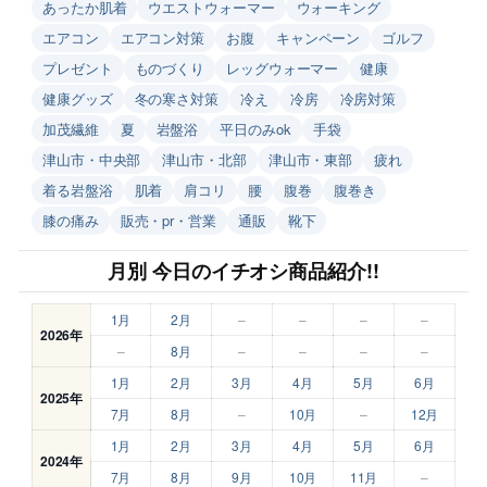
あったか肌着
ウエストウォーマー
ウォーキング
エアコン
エアコン対策
お腹
キャンペーン
ゴルフ
プレゼント
ものづくり
レッグウォーマー
健康
健康グッズ
冬の寒さ対策
冷え
冷房
冷房対策
加茂繊維
夏
岩盤浴
平日のみok
手袋
津山市・中央部
津山市・北部
津山市・東部
疲れ
着る岩盤浴
肌着
肩コリ
腰
腹巻
腹巻き
膝の痛み
販売・pr・営業
通販
靴下
月別 今日のイチオシ商品紹介!!
1月
2月
–
–
–
–
2026年
–
8月
–
–
–
–
1月
2月
3月
4月
5月
6月
2025年
7月
8月
–
10月
–
12月
1月
2月
3月
4月
5月
6月
2024年
7月
8月
9月
10月
11月
–