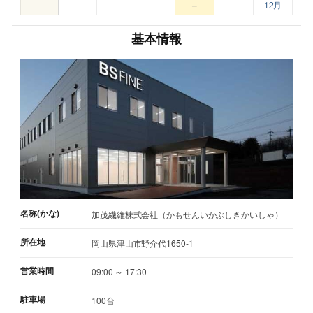
–
–
–
–
–
12月
基本情報
名称(かな)
加茂繊維株式会社（かもせんいかぶしきかいしゃ）
所在地
岡山県津山市野介代1650-1
営業時間
09:00 ～ 17:30
駐車場
100台