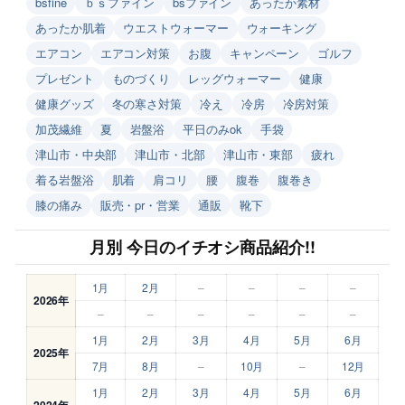
bsfine
ｂｓファイン
bsファイン
あったか素材
あったか肌着
ウエストウォーマー
ウォーキング
エアコン
エアコン対策
お腹
キャンペーン
ゴルフ
プレゼント
ものづくり
レッグウォーマー
健康
健康グッズ
冬の寒さ対策
冷え
冷房
冷房対策
加茂繊維
夏
岩盤浴
平日のみok
手袋
津山市・中央部
津山市・北部
津山市・東部
疲れ
着る岩盤浴
肌着
肩コリ
腰
腹巻
腹巻き
膝の痛み
販売・pr・営業
通販
靴下
月別 今日のイチオシ商品紹介!!
1月
2月
–
–
–
–
2026年
–
–
–
–
–
–
1月
2月
3月
4月
5月
6月
2025年
7月
8月
–
10月
–
12月
1月
2月
3月
4月
5月
6月
2024年