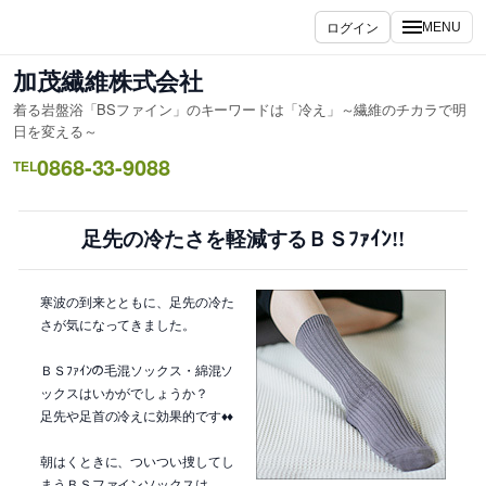
内
ログイン
MENU
容
を
加茂繊維株式会社
ス
着る岩盤浴「BSファイン」のキーワードは「冷え」～繊維のチカラで明
キ
日を変える～
ッ
0868-33-9088
TEL
プ
足先の冷たさを軽減するＢＳﾌｧｲﾝ!!
寒波の到来とともに、足先の冷た
さが気になってきました。
ＢＳﾌｧｲﾝの毛混ソックス・綿混ソ
ックスはいかがでしょうか？
足先や足首の冷えに効果的です♦♦
朝はくときに、ついつい捜してし
まうＢＳファインソックスは