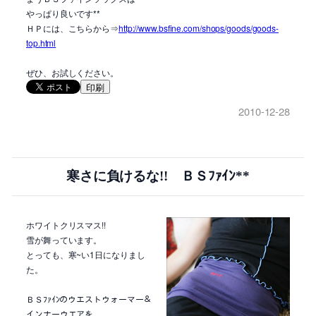
やっぱり良いです**
ＨＰには、こちらから⇒
http://www.bsfine.com/shops/goods/goods-
top.html
ぜひ、お試しください。
印刷
2010-12-28
寒さに負けるな!! ＢＳﾌｧｲﾝ**
ホワイトクリスマス!!
雪が舞っています。
とっても、寒~い1日になりまし
た。
ＢＳﾌｧｲﾝのウエストウォーマー＆
インナーウエアを