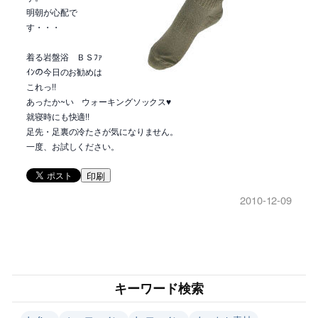
明朝が心配で
す・・・
着る岩盤浴 ＢＳﾌｧ
ｲﾝの今日のお勧めは
これっ!!
あったか~い ウォーキングソックス♥
就寝時にも快適!!
足先・足裏の冷たさが気になりません。
一度、お試しください。
印刷
2010-12-09
キーワード検索