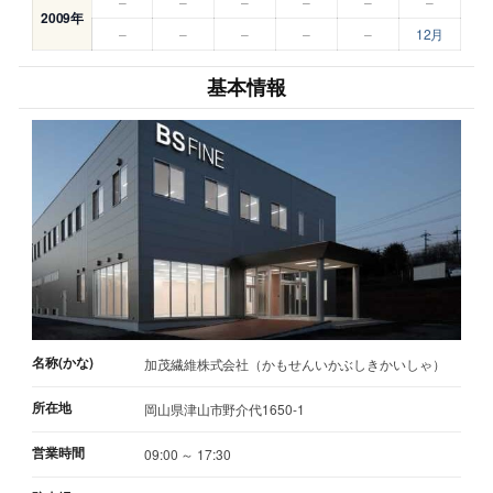
–
–
–
–
–
–
2009年
–
–
–
–
–
12月
基本情報
名称(かな)
加茂繊維株式会社（かもせんいかぶしきかいしゃ）
所在地
岡山県津山市野介代1650-1
営業時間
09:00 ～ 17:30