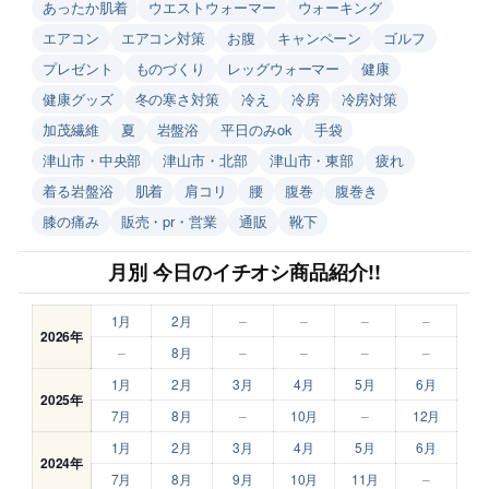
あったか肌着
ウエストウォーマー
ウォーキング
エアコン
エアコン対策
お腹
キャンペーン
ゴルフ
プレゼント
ものづくり
レッグウォーマー
健康
健康グッズ
冬の寒さ対策
冷え
冷房
冷房対策
加茂繊維
夏
岩盤浴
平日のみok
手袋
津山市・中央部
津山市・北部
津山市・東部
疲れ
着る岩盤浴
肌着
肩コリ
腰
腹巻
腹巻き
膝の痛み
販売・pr・営業
通販
靴下
月別 今日のイチオシ商品紹介!!
1月
2月
–
–
–
–
2026年
–
8月
–
–
–
–
1月
2月
3月
4月
5月
6月
2025年
7月
8月
–
10月
–
12月
1月
2月
3月
4月
5月
6月
2024年
7月
8月
9月
10月
11月
–