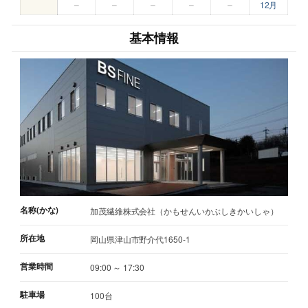
–
–
–
–
–
12月
基本情報
名称(かな)
加茂繊維株式会社（かもせんいかぶしきかいしゃ）
所在地
岡山県津山市野介代1650-1
営業時間
09:00 ～ 17:30
駐車場
100台