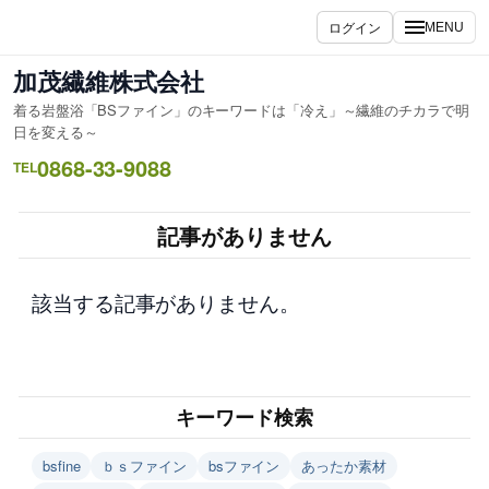
内
ログイン
MENU
容
を
加茂繊維株式会社
ス
着る岩盤浴「BSファイン」のキーワードは「冷え」～繊維のチカラで明
キ
日を変える～
ッ
0868-33-9088
TEL
プ
記事がありません
該当する記事がありません。
キーワード検索
bsfine
ｂｓファイン
bsファイン
あったか素材