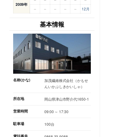
2009年
–
–
–
–
–
12月
基本情報
名称(かな)
加茂繊維株式会社（かもせ
んいかぶしきかいしゃ）
所在地
岡山県津山市野介代1650-1
営業時間
09:00 ～ 17:30
駐車場
100台
電話番号
0868-33-9088