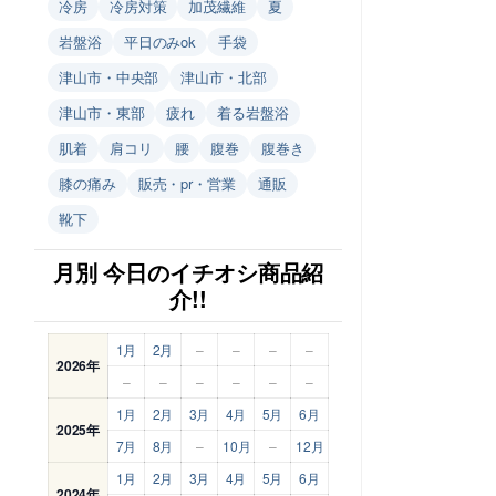
冷房
冷房対策
加茂繊維
夏
岩盤浴
平日のみok
手袋
津山市・中央部
津山市・北部
津山市・東部
疲れ
着る岩盤浴
肌着
肩コリ
腰
腹巻
腹巻き
膝の痛み
販売・pr・営業
通販
靴下
月別 今日のイチオシ商品紹
介!!
1月
2月
–
–
–
–
2026年
–
–
–
–
–
–
1月
2月
3月
4月
5月
6月
2025年
7月
8月
–
10月
–
12月
1月
2月
3月
4月
5月
6月
2024年