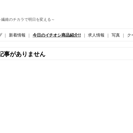
～繊維のチカラで明日を変える～
プ
新着情報
今日のイチオシ商品紹介!!
求人情報
写真
ク
記事がありません