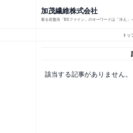
内
加茂繊維株式会社
容
着る岩盤浴「BSファイン」のキーワードは「冷え」
を
ス
トッ
キ
ッ
プ
該当する記事がありません。