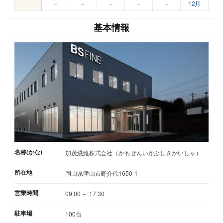
–
–
–
–
–
12月
基本情報
名称(かな)
加茂繊維株式会社（かもせんいかぶしきかいしゃ）
所在地
岡山県津山市野介代1650-1
営業時間
09:00 ～ 17:30
駐車場
100台