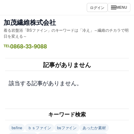
内
ログイン
MENU
容
を
加茂繊維株式会社
ス
着る岩盤浴「BSファイン」のキーワードは「冷え」～繊維のチカラで明
キ
日を変える～
ッ
0868-33-9088
TEL
プ
記事がありません
該当する記事がありません。
キーワード検索
bsfine
ｂｓファイン
bsファイン
あったか素材