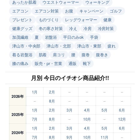
あったか肌着
ウエストウォーマー
ウォーキング
エアコン
エアコン対策
お腹
キャンペーン
ゴルフ
プレゼント
ものづくり
レッグウォーマー
健康
健康グッズ
冬の寒さ対策
冷え
冷房
冷房対策
加茂繊維
夏
岩盤浴
平日のみok
手袋
津山市・中央部
津山市・北部
津山市・東部
疲れ
着る岩盤浴
肌着
肩コリ
腰
腹巻
腹巻き
膝の痛み
販売・pr・営業
通販
靴下
月別 今日のイチオシ商品紹介!!
1月
2月
–
–
–
–
2026年
–
8月
–
–
–
–
1月
2月
3月
4月
5月
6月
2025年
7月
8月
–
10月
–
12月
1月
2月
3月
4月
5月
6月
2024年
7月
8月
9月
10月
11月
–