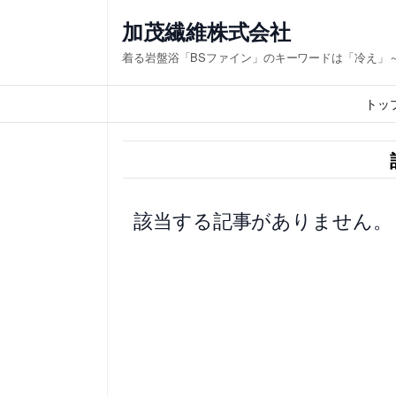
内
加茂繊維株式会社
容
着る岩盤浴「BSファイン」のキーワードは「冷え」
を
ス
トッ
キ
ッ
プ
該当する記事がありません。