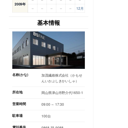
2009年
–
–
–
–
–
12月
基本情報
名称(かな)
加茂繊維株式会社（かもせ
んいかぶしきかいしゃ）
所在地
岡山県津山市野介代1650-1
営業時間
09:00 ～ 17:30
駐車場
100台
電話番号
0868-33-9088