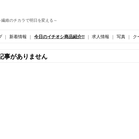
～繊維のチカラで明日を変える～
プ
新着情報
今日のイチオシ商品紹介!!
求人情報
写真
ク
記事がありません