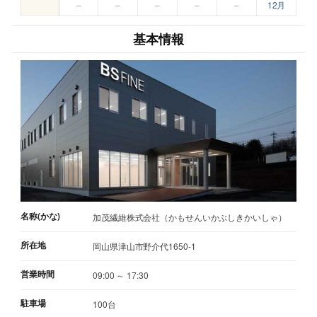
–
–
–
–
–
12月
基本情報
名称(かな)
加茂繊維株式会社（かもせんいかぶしきかいしゃ）
所在地
岡山県津山市野介代1650-1
営業時間
09:00 ～ 17:30
駐車場
100台