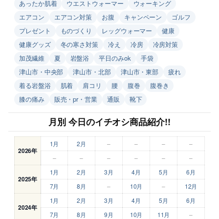
あったか肌着
ウエストウォーマー
ウォーキング
エアコン
エアコン対策
お腹
キャンペーン
ゴルフ
プレゼント
ものづくり
レッグウォーマー
健康
健康グッズ
冬の寒さ対策
冷え
冷房
冷房対策
加茂繊維
夏
岩盤浴
平日のみok
手袋
津山市・中央部
津山市・北部
津山市・東部
疲れ
着る岩盤浴
肌着
肩コリ
腰
腹巻
腹巻き
膝の痛み
販売・pr・営業
通販
靴下
月別 今日のイチオシ商品紹介!!
1月
2月
–
–
–
–
2026年
–
–
–
–
–
–
1月
2月
3月
4月
5月
6月
2025年
7月
8月
–
10月
–
12月
1月
2月
3月
4月
5月
6月
2024年
7月
8月
9月
10月
11月
–