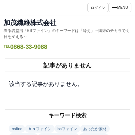
内
ログイン
MENU
容
を
加茂繊維株式会社
ス
着る岩盤浴「BSファイン」のキーワードは「冷え」～繊維のチカラで明
キ
日を変える～
ッ
0868-33-9088
TEL
プ
記事がありません
該当する記事がありません。
キーワード検索
bsfine
ｂｓファイン
bsファイン
あったか素材