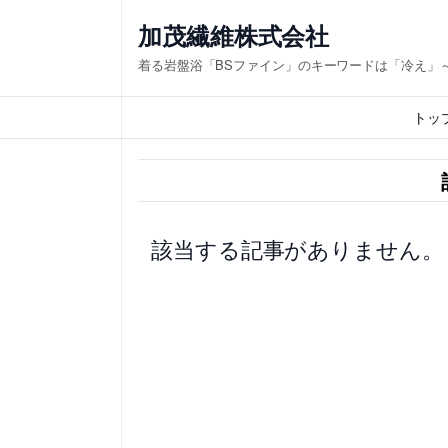
内
加茂繊維株式会社
容
着る岩盤浴「BSファイン」のキーワードは「冷え」
を
ス
トッ
キ
ッ
プ
該当する記事がありません。