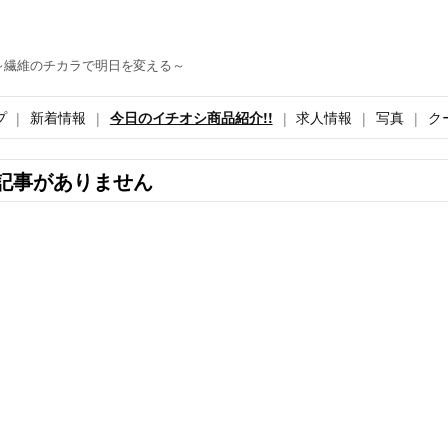
～繊維のチカラで明日を変える～
プ
新着情報
今日のイチオシ商品紹介!!
求人情報
写真
ク
記事がありません