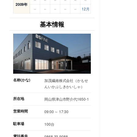
2009年
–
–
–
–
–
12月
基本情報
名称(かな)
加茂繊維株式会社（かもせ
んいかぶしきかいしゃ）
所在地
岡山県津山市野介代1650-1
営業時間
09:00 ～ 17:30
駐車場
100台
電話番号
0868-33-9088