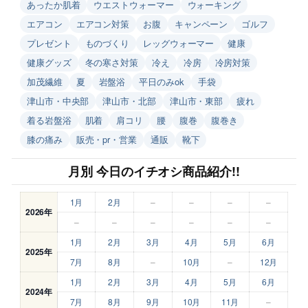
あったか肌着
ウエストウォーマー
ウォーキング
エアコン
エアコン対策
お腹
キャンペーン
ゴルフ
プレゼント
ものづくり
レッグウォーマー
健康
健康グッズ
冬の寒さ対策
冷え
冷房
冷房対策
加茂繊維
夏
岩盤浴
平日のみok
手袋
津山市・中央部
津山市・北部
津山市・東部
疲れ
着る岩盤浴
肌着
肩コリ
腰
腹巻
腹巻き
膝の痛み
販売・pr・営業
通販
靴下
月別 今日のイチオシ商品紹介!!
1月
2月
–
–
–
–
2026年
–
–
–
–
–
–
1月
2月
3月
4月
5月
6月
2025年
7月
8月
–
10月
–
12月
1月
2月
3月
4月
5月
6月
2024年
7月
8月
9月
10月
11月
–