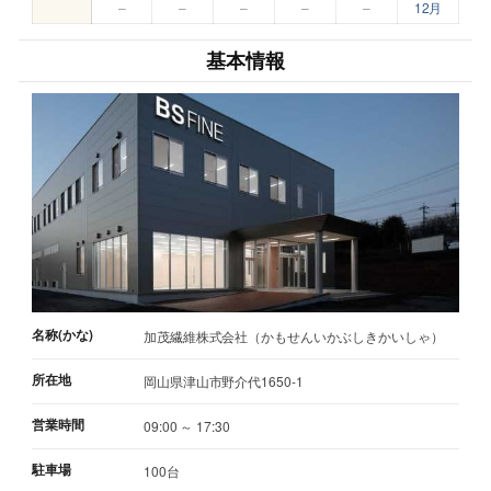
–
–
–
–
–
12月
基本情報
名称(かな)
加茂繊維株式会社（かもせんいかぶしきかいしゃ）
所在地
岡山県津山市野介代1650-1
営業時間
09:00 ～ 17:30
駐車場
100台