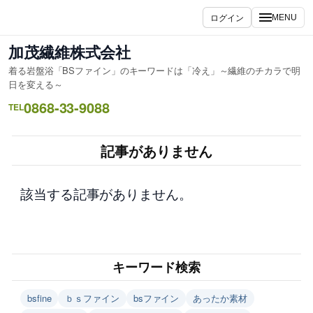
内
ログイン
MENU
容
を
加茂繊維株式会社
ス
着る岩盤浴「BSファイン」のキーワードは「冷え」～繊維のチカラで明
キ
日を変える～
ッ
0868-33-9088
TEL
プ
記事がありません
該当する記事がありません。
キーワード検索
bsfine
ｂｓファイン
bsファイン
あったか素材