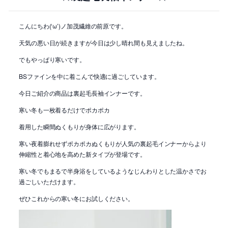
こんにちわ(‘ω’)ノ加茂繊維の前原です。
天気の悪い日が続きますが今日は少し晴れ間も見えましたね。
でもやっぱり寒いです。
BSファインを中に着こんで快適に過ごしています。
今日ご紹介の商品は裏起毛長袖インナーです。
寒い冬も一枚着るだけでポカポカ
着用した瞬間ぬくもりが身体に広がります。
寒い夜着膨れせずポカポカぬくもりが人気の裏起毛インナーからより
伸縮性と着心地を高めた新タイプが登場です。
寒い冬でもまるで半身浴をしているようなじんわりとした温かさでお
過ごしいただけます。
ぜひこれからの寒い冬にお試しください。