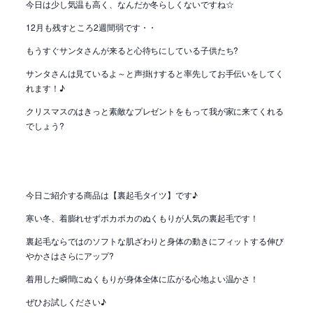
今日は少し気温も高く、なんだか冬らしくないですね☆
12月も残すところ2週間弱です・・
もうすぐサンタさんが来ると心待ちにしている子供たち?
サンタさんは見ているよ～と声掛けすると率先してお手伝いをしてく
れます！♪
クリスマスのはきっと素敵なプレゼントをもって我が家に来てくれる
でしょう?
今日ご紹介する商品は【裏起毛タイツ】です♪
寒い冬、着膨れせずポカポカのぬくもりが人気の裏起毛です！
裏起毛ならではのソフトな肌ざわりと身体の動きにフィットする伸び
やかさはさらにアップ?
着用した瞬間にぬくもりが身体全体に広がる心地よい温かさ！
ぜひお試しください♪