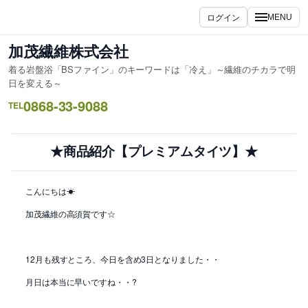
内
ログイン
MENU
容
を
加茂繊維株式会社
ス
着る岩盤浴「BSファイン」のキーワードは「冷え」～繊維のチカラで明
キ
日を変える～
ッ
0868-33-9088
TEL
プ
★商品紹介【プレミアムタイツ】★
こんにちは☀
加茂繊維の高須賀です☆
12月も残すところ、今日を含め3日となりました・・
月日は本当に早いですね・・?