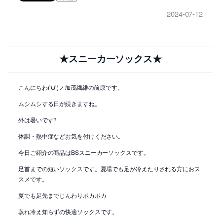
2024-07-12
★スニーカーソックス★
こんにちわ(‘ω’)ノ加茂繊維の前原です。
ムシムシする日が続きますね。
外は暑いです?
体調・熱中症などお気を付けください。
今日ご紹介の商品はBSスニーカーソックスです。
足首までの短いソックスです。夏場でも足が冷えたりされる方におス
スメです。
夏でも足先までじんわりポカポカ
蒸れ冷え知らずの快適ソックスです。