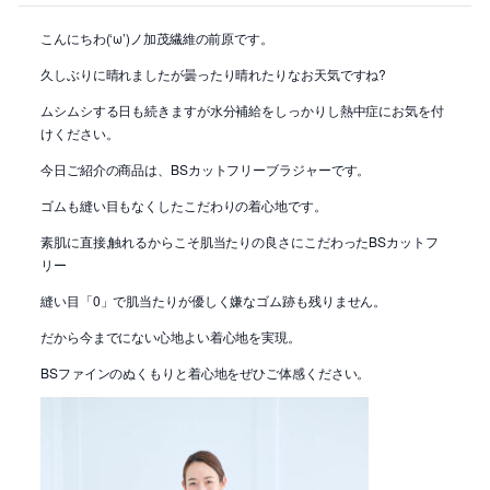
こんにちわ(‘ω’)ノ加茂繊維の前原です。
久しぶりに晴れましたが曇ったり晴れたりなお天気ですね?
ムシムシする日も続きますが水分補給をしっかりし熱中症にお気を付
けください。
今日ご紹介の商品は、BSカットフリーブラジャーです。
ゴムも縫い目もなくしたこだわりの着心地です。
素肌に直接,触れるからこそ肌当たりの良さにこだわったBSカットフ
リー
縫い目「0」で肌当たりが優しく嫌なゴム跡も残りません。
だから今までにない心地よい着心地を実現。
BSファインのぬくもりと着心地をぜひご体感ください。