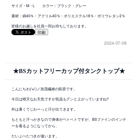
サイズ・M・L カラー：ブラック・グレー
素材：綿40％・アクリル40％・ポリエステル18％・ポリウレタン2％
皆様のお越しを社員一同お待ちしております。
印刷
2024-07-08
★BSカットフリーカップ付タンクトップ★
こんにちわ(‘ω’)ノ加茂繊維の前原です。
今日は晴天なお天気ですが気温もグンと上がっていますね?
外は暑くてじわーっと汗が出てきます。
もともと汗っかきなので身体がベトベトですが、BSファインのインナ
ーを着るようになってから、
だいぶべたつきが違います。