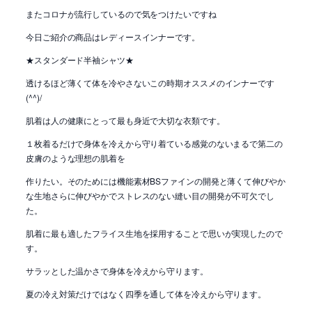
またコロナが流行しているので気をつけたいですね
今日ご紹介の商品はレディースインナーです。
★スタンダード半袖シャツ★
透けるほど薄くて体を冷やさないこの時期オススメのインナーです
(^^)/
肌着は人の健康にとって最も身近で大切な衣類です。
１枚着るだけで身体を冷えから守り着ている感覚のないまるで第二の
皮膚のような理想の肌着を
作りたい。そのためには機能素材BSファインの開発と薄くて伸びやか
な生地さらに伸びやかでストレスのない縫い目の開発が不可欠でし
た。
肌着に最も適したフライス生地を採用することで思いが実現したので
す。
サラッとした温かさで身体を冷えから守ります。
夏の冷え対策だけではなく四季を通して体を冷えから守ります。