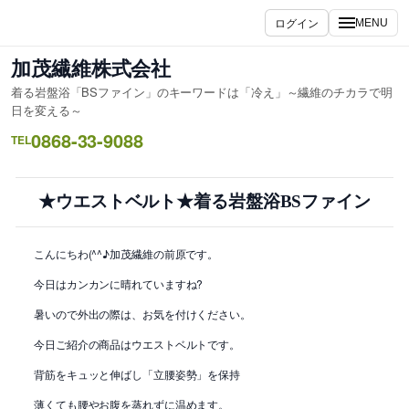
内
ログイン
MENU
容
を
加茂繊維株式会社
ス
着る岩盤浴「BSファイン」のキーワードは「冷え」～繊維のチカラで明
キ
日を変える～
ッ
0868-33-9088
TEL
プ
★ウエストベルト★着る岩盤浴BSファイン
こんにちわ(^^♪加茂繊維の前原です。
今日はカンカンに晴れていますね?
暑いので外出の際は、お気を付けください。
今日ご紹介の商品はウエストベルトです。
背筋をキュッと伸ばし「立腰姿勢」を保持
薄くても腰やお腹を蒸れずに温めます。