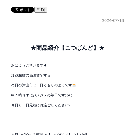
印刷
2024-07-18
★商品紹介【こつばんど】★
おはようございます☀
加茂繊維の高須賀です☆
今日の津山市は一日くもりのようです
中々晴れずにジメジメの毎日です( ;∀;)
今日も一日元気にお過ごしください?
今日ご紹介する商品は【こつばんど】です!(^^)!