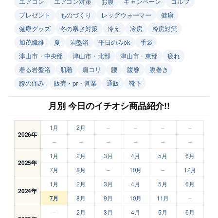
エアコン
エアコン対策
お腹
キャンペーン
ゴルフ
プレゼント
ものづくり
レッグウォーマー
健康
健康グッズ
冬の寒さ対策
冷え
冷房
冷房対策
加茂繊維
夏
岩盤浴
平日のみok
手袋
津山市・中央部
津山市・北部
津山市・東部
疲れ
着る岩盤浴
肌着
肩コリ
腰
腹巻
腹巻き
膝の痛み
販売・pr・営業
通販
靴下
月別 今日のイチオシ商品紹介!!
1月
2月
–
–
–
–
2026年
–
–
–
–
–
–
1月
2月
3月
4月
5月
6月
2025年
7月
8月
–
10月
–
12月
1月
2月
3月
4月
5月
6月
2024年
7月
8月
9月
10月
11月
–
–
2月
3月
4月
5月
6月