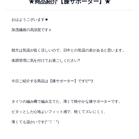
★商品紹介【膝サポーター】★
おはようございます☀
加茂繊維の高須賀です♬
朝方は気温が低く涼しいので、日中との気温の差があると思います。
体調管理に気を付けてお過ごしください?
今日ご紹介する商品は【膝サポーター】です!(^^)!
タイツの編み機で編み立てた、薄くて軽やかな膝サポーターです。
ピタッとした心地よいフィット感で、軽くてズレにくく、
薄くても温かいです(*´▽｀*)